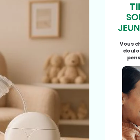
TI
SO
JEUN
Vous ch
doulou
pens