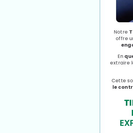
Notre
T
offre 
eng
En
que
extraire 
Cette so
le cont
TI
EX