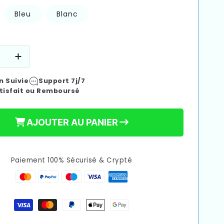
€44,90
Bleu
Blanc
Prix
promotionne
e
Augmenter
la
n Suivie
Support 7j/7
é
quantité
tisfait ou Remboursé
de
Tire
lait
AJOUTER AU PANIER
que
electrique
le
┃Double
I
COCCI
Paiement 100% Sécurisé & Crypté