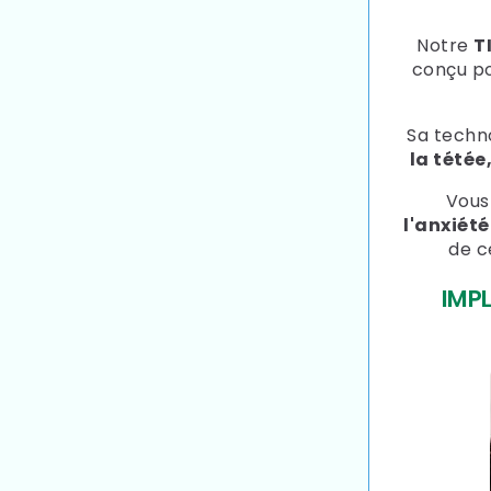
Notre
T
conçu p
Sa techn
la tétée
Vous
l'anxiété
de c
IMP