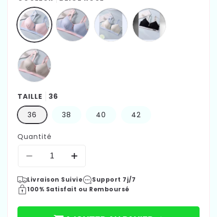
TAILLE
36
€19,99
Prix
36
38
40
42
habituel
Quantité
Réduire
Augmenter
la
la
Livraison Suivie
Support 7j/7
quantité
quantité
100% Satisfait ou Remboursé
de
de
Soutien
Soutien
gorge
gorge