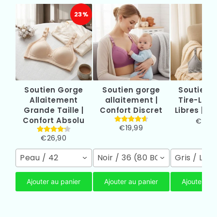
23%
Soutien Gorge
Soutien gorge
Soutien-
Allaitement
allaitement |
Tire-Lait
Grande Taille |
Confort Discret
Libres | 
Confort Absolu
€29,
€19,99
€26,90
Peau / 42
Noir / 36 (80 BC)
Gris / L
Ajouter au panier
Ajouter au panier
Ajouter au 