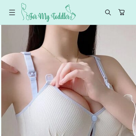
ET
PASSER
Panier
AU
CONTENU
PASSER AUX
INFORMATIONS
PRODUITS