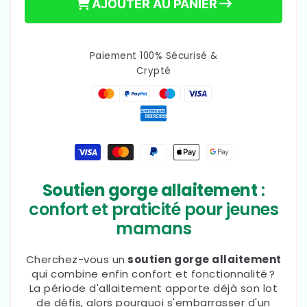
AJOUTER AU PANIER
allaitement
allaitement
|
|
Confort
Confort
et
et
Paiement 100% Sécurisé &
pratique
pratique
Crypté
Moyens
de
paiement
Soutien gorge allaitement
:
confort et praticité pour jeunes
mamans
Cherchez-vous un
soutien gorge allaitement
qui combine enfin confort et fonctionnalité ?
La période d'allaitement apporte déjà son lot
de défis, alors pourquoi s'embarrasser d'un