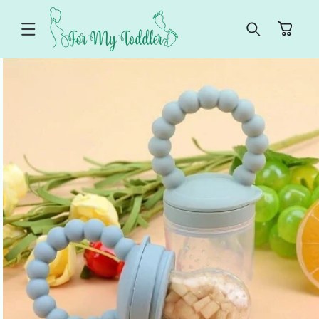
ET
PASSER
Panier
AU
CONTENU
PASSER AUX
INFORMATIONS
PRODUITS