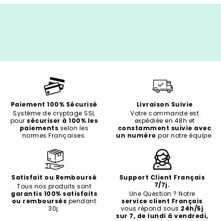
Paiement 100% Sécurisé
Livraison Suivie
Système de cryptage SSL
Votre commande est
pour
sécuriser à 100% les
expédiée en 48h et
paiements
selon les
constamment suivie avec
normes Françaises.
un numéro
par notre équipe.
Satisfait ou Remboursé
Support Client Français
7/7j.
Tous nos produits sont
garantis 100% satisfaits
Une Question ? Notre
ou remboursés
pendant
service client Français
30j.
vous répond sous
24h/5j
sur 7, de lundi à vendredi,