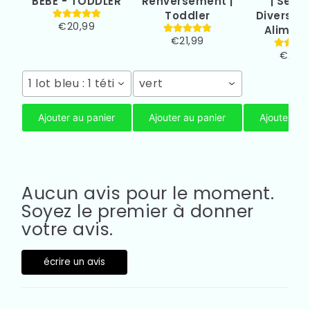
BEBE - TODDLER
Renversement |
| Sécur
Toddler
Diversifi
€20,99
Aliment
€21,99
€24,
1 lot bleu : 1 tétine, 2 filtres et 1 boîte
vert
Ajouter au panier
Ajouter au panier
Ajouter au 
Aucun avis pour le moment.
Soyez le premier à donner
votre avis.
écrire un avis