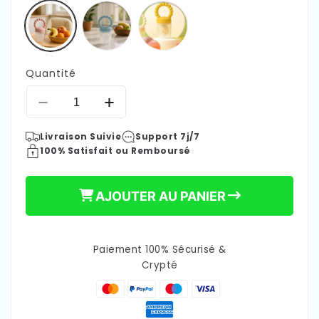
Quantité
Réduire
Augmenter
la
la
Livraison Suivie
Support 7j/7
quantité
quantité
€23,90
Prix
100% Satisfait ou Remboursé
de
de
Grignoteuse
Grignoteuse
habituel
bébé
bébé
AJOUTER AU PANIER
|
|
Sécuri&#39;Fresh
Sécuri&#39;Fresh
Paiement 100% Sécurisé &
Crypté