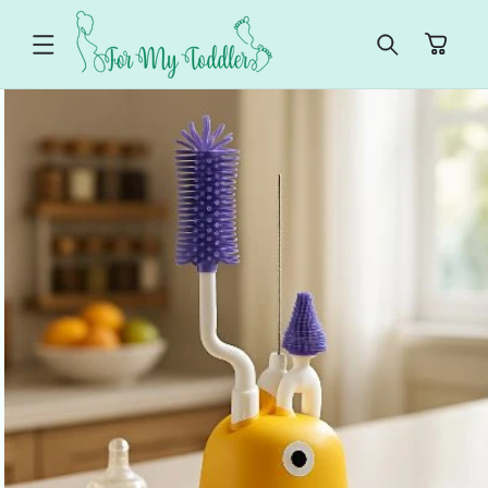
ET
PASSER
Panier
AU
CONTENU
PASSER AUX
INFORMATIONS
PRODUITS