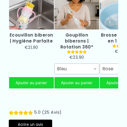
Ecouvillon biberon
Goupillon
Brosse bibe
| Hygiène Parfaite
biberons |
en 1 Sil
Rotation 360°
€21,90
€23,
€23,90
Bleu
Rose
Ajouter au panier
Ajouter au panier
Ajouter au 
5.0 (25 Avis)
écrire un avis