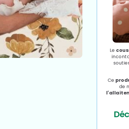
Le
cous
inconto
soutie
Ce
prod
de 
l'allait
Déc