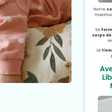
Notre
co
maximum
Sa
form
corps d
ni
Le
tiss
Av
Li