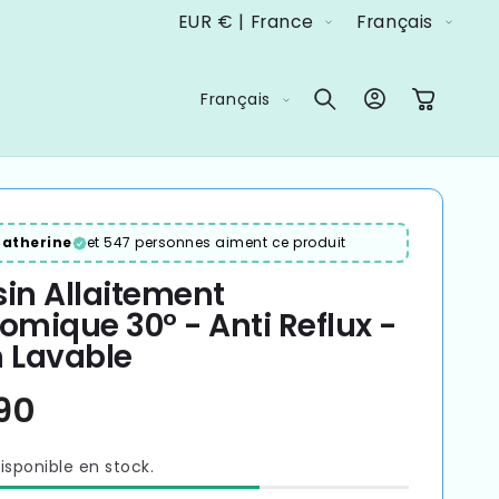
P
L
EUR € | France
Français
a
a
y
n
L
Connexion
Panier
Français
s
g
a
/
u
n
r
e
g
é
u
atherine
et 547 personnes aiment ce produit
g
e
in Allaitement
i
omique 30° - Anti Reflux -
 Lavable
o
n
isponible en stock.