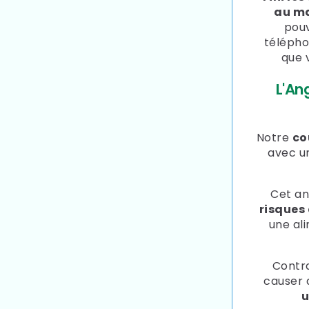
au ma
pouv
télépho
que 
L'An
Notre
co
avec 
Cet an
risques 
une al
Contra
causer 
u