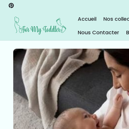
ET PASSER
Pinterest
AU
CONTENU
Accueil
Nos colle
Nous Contacter
B
PASSER AUX
INFORMATIONS
PRODUITS