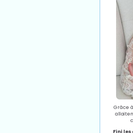
Grâce 
allaite
Fini le