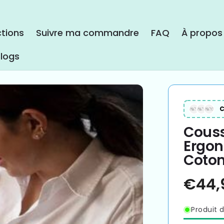
ctions
Suivre ma commandre
FAQ
À propos
logs
C
Couss
Ergon
Coton
Produit d