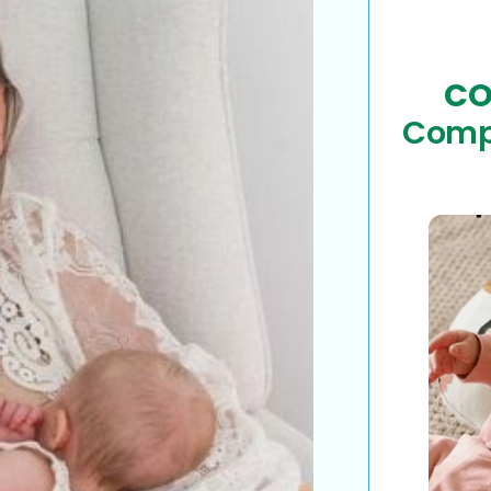
Lavabl
Moyens
de
paiement
CO
Comp