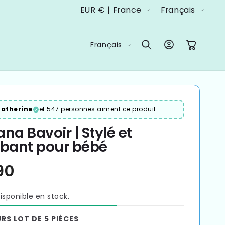
P
L
EUR € | France
Français
a
a
y
n
L
Connexion
Panier
Français
s
g
a
/
u
n
r
e
g
é
u
atherine
et 547 personnes aiment ce produit
g
e
na Bavoir | Stylé et
i
bant pour bébé
o
n
isponible en stock.
RS LOT DE 5 PIÈCES