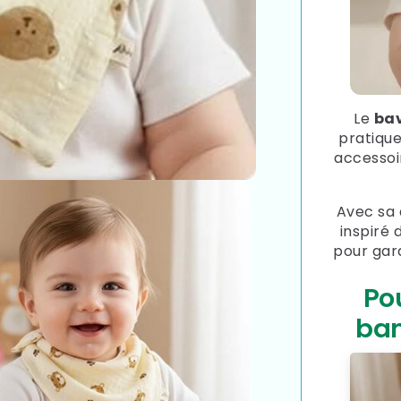
Le
ba
pratique
accessoir
Avec sa 
inspiré 
pour gard
Po
ban