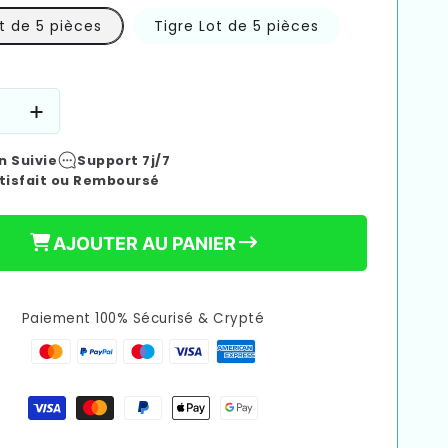
€24,90
t de 5 pièces
Tigre Lot de 5 pièces
Prix
habituel
e
Augmenter
la
n Suivie
Support 7j/7
é
quantité
tisfait ou Remboursé
de
na
Bandana
Bavoir
AJOUTER AU PANIER
|
Stylé
et
ant
absorbant
Paiement 100% Sécurisé & Crypté
pour
bébé