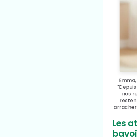
Emma, 
"Depuis
nos r
resten
arracher
Les a
bavoi