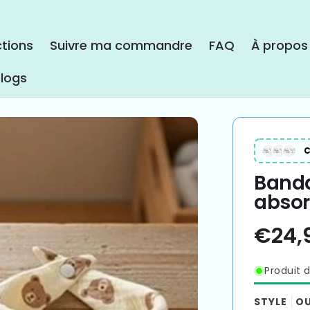
ctions
Suivre ma commandre
FAQ
À propos
logs
C
Banda
absor
Produit d
STYLE
OU