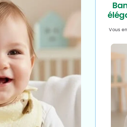
Band
élég
Vous e