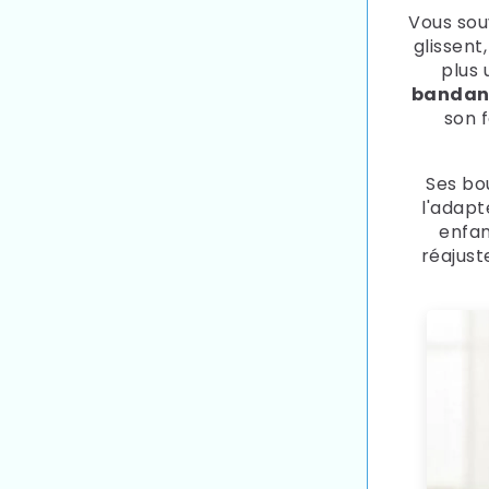
Vous sou
glissent
plus 
banda
son 
Ses bo
l'adapt
enfan
réajus