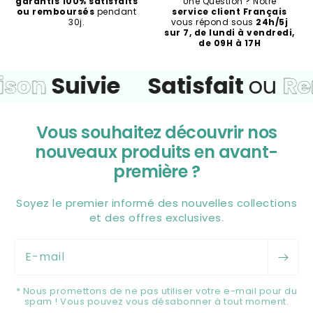
garantis 100% satisfaits
Une Question ? Notre
ou remboursés
pendant
service client Français
30j.
vous répond sous
24h/5j
sur 7, de lundi à vendredi,
de 09H à 17H
n
Suivie
Satisfait
ou
Remb
Vous souhaitez découvrir nos
nouveaux produits en avant-
première ?
Soyez le premier informé des nouvelles collections
et des offres exclusives.
E-mail
* Nous promettons de ne pas utiliser votre e-mail pour du
spam ! Vous pouvez vous désabonner à tout moment.